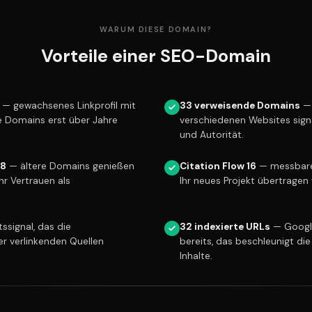
WARUM DIESE DOMAIN?
Vorteile einer SEO-Domain
— gewachsenes Linkprofil mit
33 verweisende Domains
— 
ue Domains erst über Jahre
verschiedenen Websites sign
und Autorität.
18
— ältere Domains genießen
Citation Flow 16
— messbare 
r Vertrauen als
Ihr neues Projekt übertragen 
ssignal, das die
32 indexierte URLs
— Googl
er verlinkenden Quellen
bereits, das beschleunigt die
Inhalte.