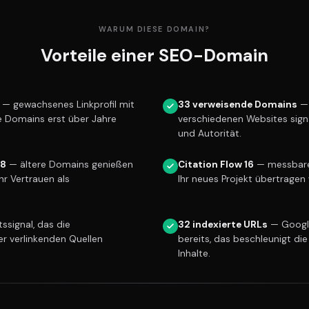
WARUM DIESE DOMAIN?
Vorteile einer SEO-Domain
— gewachsenes Linkprofil mit
33 verweisende Domains
— 
ue Domains erst über Jahre
verschiedenen Websites sign
und Autorität.
18
— ältere Domains genießen
Citation Flow 16
— messbare 
r Vertrauen als
Ihr neues Projekt übertragen 
ssignal, das die
32 indexierte URLs
— Googl
er verlinkenden Quellen
bereits, das beschleunigt die
Inhalte.